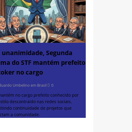
 unanimidade, Segunda
ma do STF mantém prefeito
toker no cargo
duardo Umbelino em Brasil
0
mantém no cargo prefeito conhecido por
stilo descontraído nas redes sociais,
itindo continuidade de projetos que
ctam a comunidade.