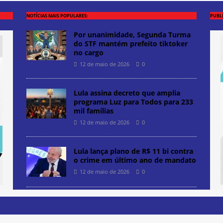
NOTÍCIAS MAIS POPULARES:
PUBL
Por unanimidade, Segunda Turma
do STF mantém prefeito tiktoker
no cargo
12 de maio de 2026
0
Lula assina decreto que amplia
programa Luz para Todos para 233
mil famílias
12 de maio de 2026
0
Lula lança plano de R$ 11 bi contra
o crime em último ano de mandato
12 de maio de 2026
0