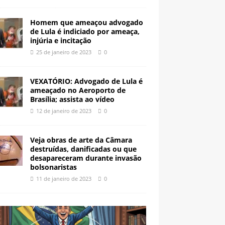
Homem que ameaçou advogado
de Lula é indiciado por ameaça,
injúria e incitação
25 de janeiro de 2023
0
VEXATÓRIO: Advogado de Lula é
ameaçado no Aeroporto de
Brasília; assista ao vídeo
12 de janeiro de 2023
0
Veja obras de arte da Câmara
destruídas, danificadas ou que
desapareceram durante invasão
bolsonaristas
11 de janeiro de 2023
0