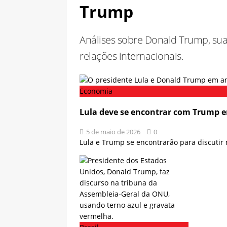
famílias
BRASIL
Trump
[ 12 de maio de 2026 ]
Lula lan
Análises sobre Donald Trump, suas
BRASIL
relações internacionais.
[ 12 de maio de 2026 ]
Mansão d
heliponto, campo de futebol e m
Economia
[ 12 de maio de 2026 ]
Osasuna 
LaLiga
ESPORTES
Lula deve se encontrar com Trump e
5 de maio de 2026
0
Lula e Trump se encontrarão para discutir 