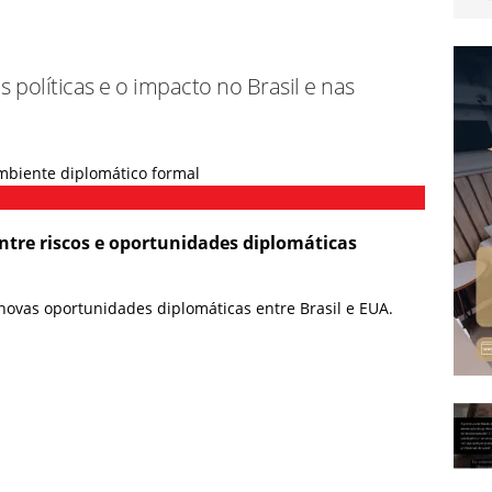
ça plano de R$ 11 bi contra o crime em último ano de mandato
 políticas e o impacto no Brasil e nas
e Renato Aragão bloqueada por dívida de IPTU tem 3 mil m²,
ais
BRASIL
x Atlético de Madrid: Onde assistir e detalhes da 36ª rodada de
ntre riscos e oportunidades diplomáticas
novas oportunidades diplomáticas entre Brasil e EUA.