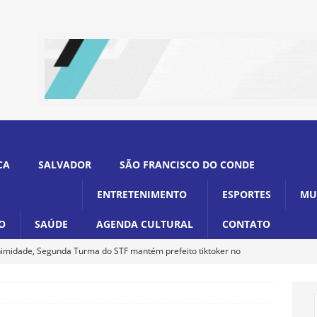
CA
SALVADOR
SÃO FRANCISCO DO CONDE
ENTRETENIMENTO
ESPORTES
MU
O
SAÚDE
AGENDA CULTURAL
CONTATO
imidade, Segunda Turma do STF mantém prefeito tiktoker no
ina decreto que amplia programa Luz para Todos para 233 mil