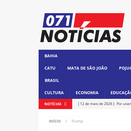
BAHIA
CATU
MATA DE SÃO JOÃO
POJU
BRASIL
CULTURA
ECONOMIA
EDUCAÇÃ
[ 12 de maio de 2026 ]
Por unan
NOTÍCIAS
cargo
BRASIL
INÍCIO
Trump
[ 12 de maio de 2026 ]
Lula ass