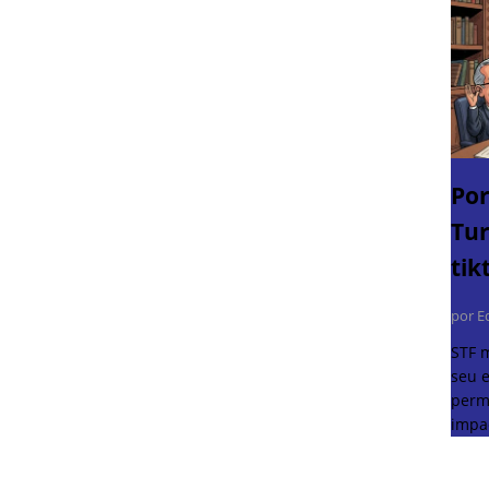
Por
Tur
tik
por E
STF 
seu e
perm
impa