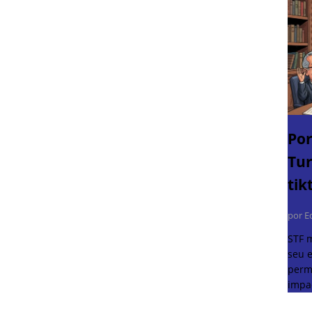
Por
Tur
tik
por E
STF 
seu e
perm
impa