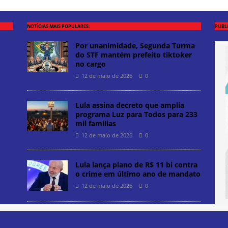
NOTÍCIAS MAIS POPULARES:
PUBL
Por unanimidade, Segunda Turma
do STF mantém prefeito tiktoker
no cargo
12 de maio de 2026
0
Lula assina decreto que amplia
programa Luz para Todos para 233
mil famílias
12 de maio de 2026
0
Lula lança plano de R$ 11 bi contra
o crime em último ano de mandato
12 de maio de 2026
0