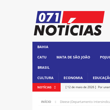
BAHIA
CATU
MATA DE SÃO JOÃO
POJU
BRASIL
CULTURA
ECONOMIA
EDUCAÇÃ
[ 12 de maio de 2026 ]
Por unan
NOTÍCIAS
cargo
BRASIL
INÍCIO
Dieese (Departamento Intersindica
[ 12 de maio de 2026 ]
Lula ass