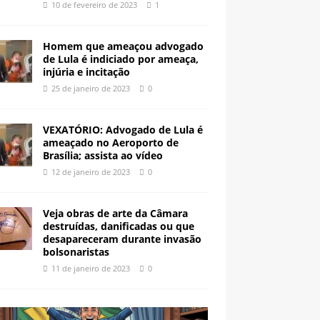
10 de fevereiro de 2023
1
Homem que ameaçou advogado
de Lula é indiciado por ameaça,
injúria e incitação
25 de janeiro de 2023
0
VEXATÓRIO: Advogado de Lula é
ameaçado no Aeroporto de
Brasília; assista ao vídeo
12 de janeiro de 2023
0
Veja obras de arte da Câmara
destruídas, danificadas ou que
desapareceram durante invasão
bolsonaristas
11 de janeiro de 2023
0