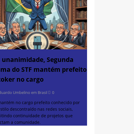
 unanimidade, Segunda
ma do STF mantém prefeito
toker no cargo
duardo Umbelino em Brasil
0
mantém no cargo prefeito conhecido por
stilo descontraído nas redes sociais,
itindo continuidade de projetos que
ctam a comunidade.