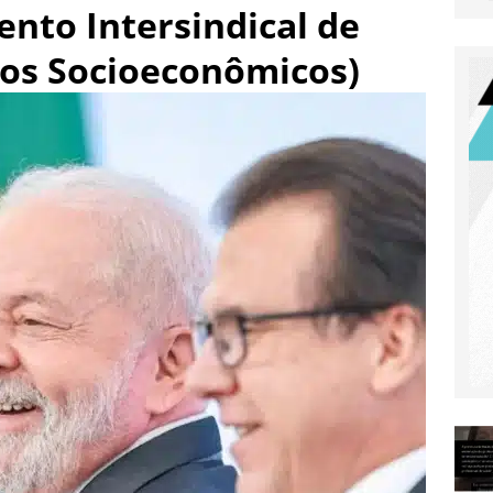
nto Intersindical de
ça plano de R$ 11 bi contra o crime em último ano de mandato
udos Socioeconômicos)
e Renato Aragão bloqueada por dívida de IPTU tem 3 mil m²,
ais
BRASIL
x Atlético de Madrid: Onde assistir e detalhes da 36ª rodada de