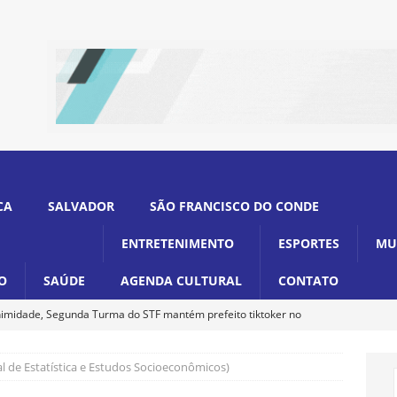
CA
SALVADOR
SÃO FRANCISCO DO CONDE
ENTRETENIMENTO
ESPORTES
MU
O
SAÚDE
AGENDA CULTURAL
CONTATO
imidade, Segunda Turma do STF mantém prefeito tiktoker no
l de Estatística e Estudos Socioeconômicos)
ina decreto que amplia programa Luz para Todos para 233 mil