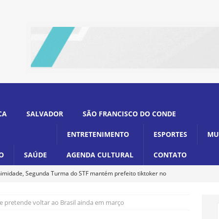
CA
SALVADOR
SÃO FRANCISCO DO CONDE
ENTRETENIMENTO
ESPORTES
MU
O
SAÚDE
AGENDA CULTURAL
CONTATO
imidade, Segunda Turma do STF mantém prefeito tiktoker no
e pretende voltar ao Brasil ainda em março
ina decreto que amplia programa Luz para Todos para 233 mil