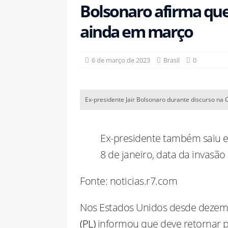
Bolsonaro afirma que 
famílias
BRASIL
[ 12 de maio de 2026 ]
Lula lan
ainda em março
BRASIL
[ 12 de maio de 2026 ]
Mansão d
6 de março de 2023
Brasil
0
heliponto, campo de futebol e m
[ 12 de maio de 2026 ]
Osasuna 
Ex-presidente Jair Bolsonaro durante discurso
LaLiga
ESPORTES
Ex-presidente também saiu e
8 de janeiro, data da invasão
Fonte: noticias.r7.com
Nos Estados Unidos desde dezem
(PL)
informou que deve retornar p