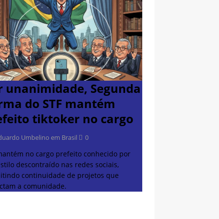
r unanimidade, Segunda
rma do STF mantém
efeito tiktoker no cargo
duardo Umbelino em Brasil
0
mantém no cargo prefeito conhecido por
stilo descontraído nas redes sociais,
itindo continuidade de projetos que
ctam a comunidade.