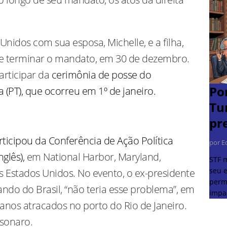
Unidos com sua esposa, Michelle, e a filha,
 de terminar o mandato, em 30 de dezembro.
articipar da
cerimônia de posse do
Po
a (PT), que ocorreu em 1º de janeiro.
Tu
pr
ticipou da Conferência de Ação Política
por E
glês),
em National Harbor, Maryland,
STF 
seu e
s Estados Unidos. No evento, o ex-presidente
perm
ndo do Brasil, “não teria esse problema”, em
impa
ianos atracados no porto do Rio de Janeiro.
lsonaro.