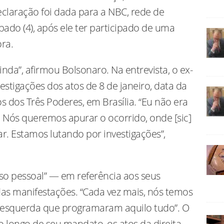
declaração foi dada para a NBC, rede de
bado (4), após ele ter participado de uma
ra.
inda”, afirmou Bolsonaro. Na entrevista, o ex-
estigações dos atos de 8 de janeiro, data da
s dos Três Poderes, em Brasília. “Eu não era
l. Nós queremos apurar o ocorrido, onde [sic]
r. Estamos lutando por investigações”,
so pessoal” — em referência aos seus
das manifestações. “Cada vez mais, nós temos
 esquerda que programaram aquilo tudo”. O
o longo de seu mandato, os atos da direita