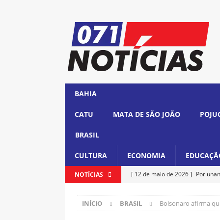
BAHIA
CATU
MATA DE SÃO JOÃO
POJU
BRASIL
CULTURA
ECONOMIA
EDUCAÇÃ
[ 12 de maio de 2026 ]
Por unan
NOTÍCIAS
cargo
BRASIL
INÍCIO
BRASIL
Bolsonaro afirma qu
[ 12 de maio de 2026 ]
Lula ass