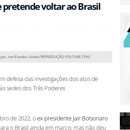
pretende voltar ao Brasil
ça plano de R$ 11 bi contra o crime em último ano de mandato
e Renato Aragão bloqueada por dívida de IPTU tem 3 mil m²,
ais
BRASIL
x Atlético de Madrid: Onde assistir e detalhes da 36ª rodada de
 na Cpac, nos Estados Unidos REPRODUÇÃO YOUTUBE CPAC
m defesa das investigações dos atos de
 às sedes dos Três Poderes
bro de 2022, o
ex-presidente Jair Bolsonaro
ara o Brasil ainda em março, mas não deu