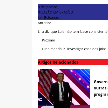
8 de Janeiro
INVASÃO EM BRASÍLIA
Jair Bolsonaro
Anterior
Lira diz que Lula não tem ‘base consistent
Próximo
Dino manda PF investigar caso das joias
Artigos Relacionados
Governo
outras 
progra