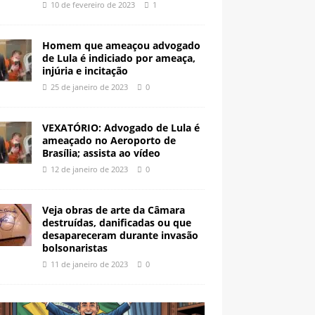
10 de fevereiro de 2023
1
Homem que ameaçou advogado
de Lula é indiciado por ameaça,
injúria e incitação
25 de janeiro de 2023
0
VEXATÓRIO: Advogado de Lula é
ameaçado no Aeroporto de
Brasília; assista ao vídeo
12 de janeiro de 2023
0
Veja obras de arte da Câmara
destruídas, danificadas ou que
desapareceram durante invasão
bolsonaristas
11 de janeiro de 2023
0